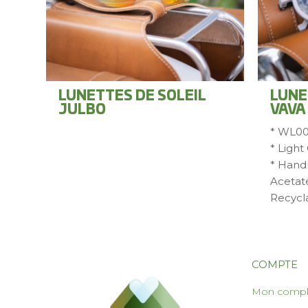
LUNETTES DE SOLEIL
LUNE
JULBO
VAVA
* WL0
* Light
* Handm
Acetat
Recycl
COMPTE
Mon comp