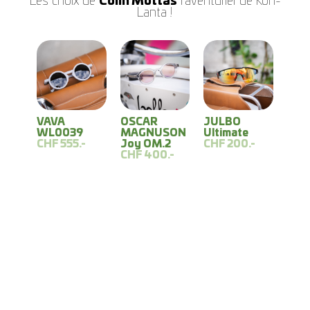
Les choix de
Colin Mottas
l'aventurier de Koh-
Lanta !
VAVA
OSCAR
JULBO
WL0039
MAGNUSON
Ultimate
CHF 555.-
Joy OM.2
CHF 200.-
CHF 400.-