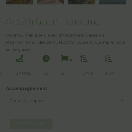
Aletsch Glacier Panorama
Incontournable, le glacier d’Aletsch est classé au
Patrimoine mondial par l’UNESCO. Outre la vue imprenable
sur le glacier.
A-
m.
3,4kms.
1:59
B
+377m
-56m
Accompagnement
ADD TO CART