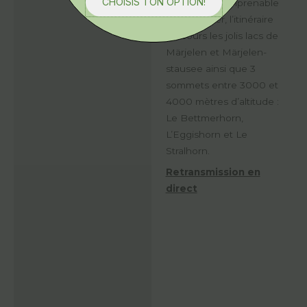
CHOISIS TON OPTION!
Outre la vue imprenable
sur le glacier, l’itinéraire
parcours les jolis lacs de
Märjelen et Märjelen-
stausee ainsi que 3
sommets entre 3000 et
4000 mètres d’altitude :
Le Bettmerhorn,
L’Eggishorn et Le
Stralhorn.
Retransmission en
direct