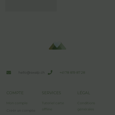
hello@swalp.ch
+41 78 819 87 28
COMPTE
SERVICES
LÉGAL
Mon comple
Tutoriel carte
Conditions
offline
générales
Creér un compte